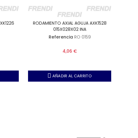
XK1226
RODAMIENTO AXIAL AGUJA AXK1528
RODAM
015X028X02 INA
Referencia
RO 0159
4,06 €
AÑADIR AL CARRITO