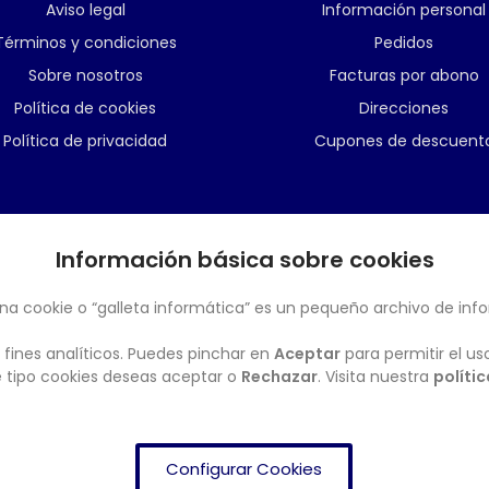
Aviso legal
Información personal
Términos y condiciones
Pedidos
Sobre nosotros
Facturas por abono
Política de cookies
Direcciones
Política de privacidad
Cupones de descuent
Información básica sobre cookies
BOLETÍN
na cookie o “galleta informática” es un pequeño archivo de inf
 fines analíticos. Puedes pinchar en
Aceptar
para permitir el us
ué tipo cookies deseas aceptar o
Rechazar
. Visita nuestra
políti
Configurar Cookies
FRENDISHOP
© Copyright 2024. All Rights Reserved.