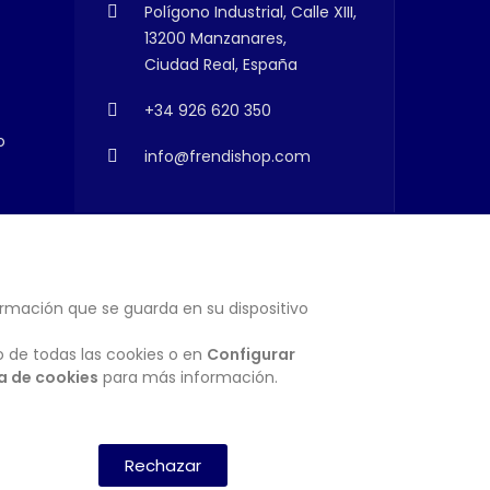
Polígono Industrial, Calle XIII,
13200 Manzanares,
Ciudad Real, España
+34 926 620 350
o
info@frendishop.com
ormación que se guarda en su dispositivo
SUSCRIBIRSE
o de todas las cookies o en
Configurar
ca de cookies
para más información.
Rechazar