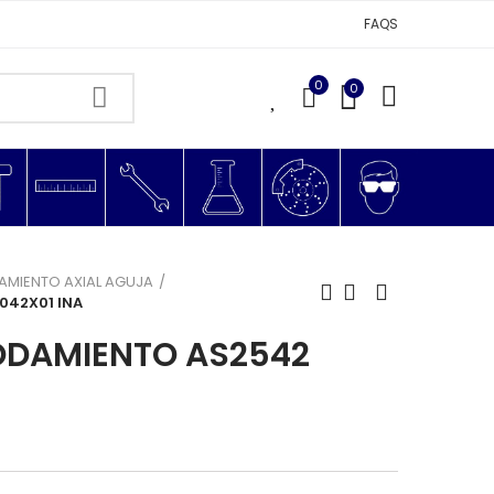
FAQS
0
0
0
AMIENTO AXIAL AGUJA
042X01 INA
ODAMIENTO AS2542