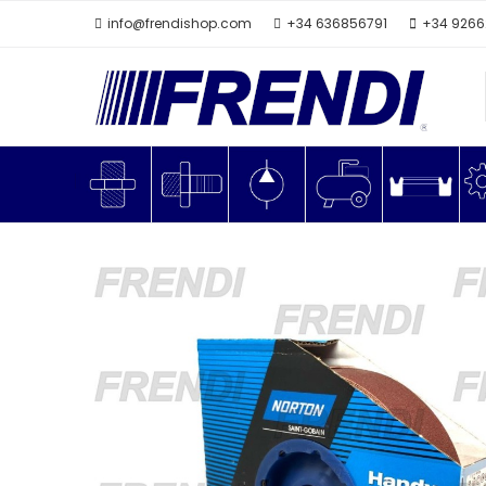
info@frendishop.com
+34 636856791
+34 926