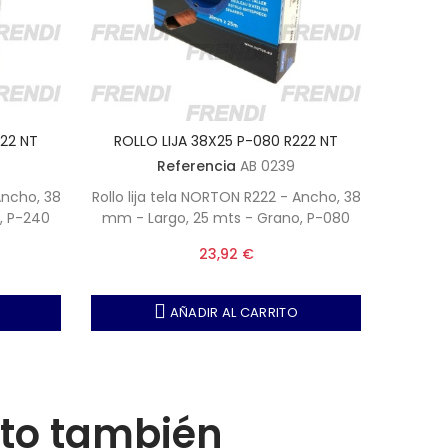
222 NT
ROLLO LIJA 38X25 P-080 R222 NT
ROLL
Referencia
AB 0239
Ancho, 38
Rollo lija tela NORTON R222 - Ancho, 38
Rollo li
, P-240
mm - Largo, 25 mts - Grano, P-080
mm - L
23,92 €
AÑADIR AL CARRITO
cto también