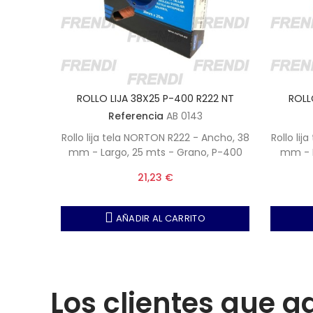
22 NT
ROLLO LIJA 38X25 P-400 R222 NT
ROLL
Referencia
AB 0143
Ancho, 38
Rollo lija tela NORTON R222 - Ancho, 38
Rollo li
, P-220
mm - Largo, 25 mts - Grano, P-400
mm - L
21,23 €
AÑADIR AL CARRITO
Los clientes que 