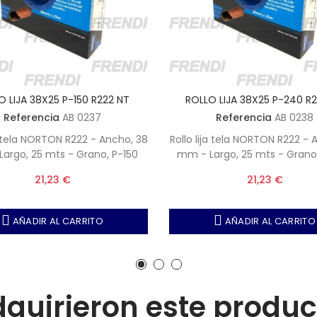
O LIJA 38X25 P-150 R222 NT
ROLLO LIJA 38X25 P-240 R
Referencia
AB 0237
Referencia
AB 0238
ja tela NORTON R222 - Ancho, 38
Rollo lija tela NORTON R222 - 
argo, 25 mts - Grano, P-150
mm - Largo, 25 mts - Grano
21,23 €
21,23 €
AÑADIR AL CARRITO
AÑADIR AL CARRITO
adquirieron este produ