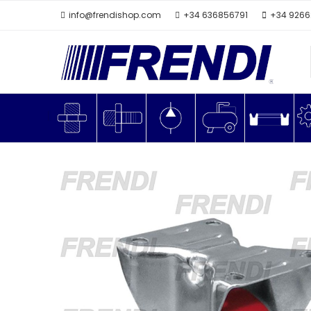
info@frendishop.com
+34 636856791
+34 926