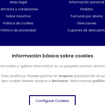
Aviso legal
Información personal
Términos y condiciones
Pedidos
Sobre nosotros
Facturas por abono
Política de cookies
Direcciones
Política de privacidad
Cupones de descuent
Información básica sobre cookies
BOLETÍN
na cookie o “galleta informática” es un pequeño archivo de inf
 fines analíticos. Puedes pinchar en
Aceptar
para permitir el us
ué tipo cookies deseas aceptar o
Rechazar
. Visita nuestra
políti
Configurar Cookies
FRENDISHOP
© Copyright 2024. All Rights Reserved.