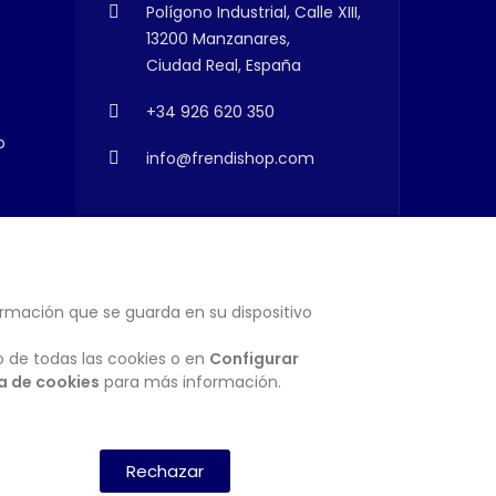
Polígono Industrial, Calle XIII,
13200 Manzanares,
Ciudad Real, España
+34 926 620 350
o
info@frendishop.com
ormación que se guarda en su dispositivo
SUSCRIBIRSE
o de todas las cookies o en
Configurar
ca de cookies
para más información.
Rechazar