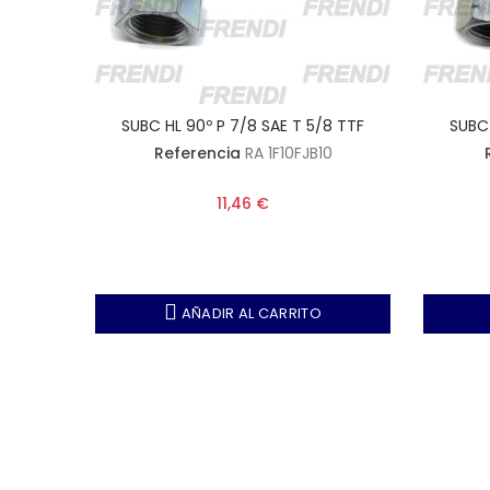
/4 TTF
SUBC HL 90º P 7/8 SAE T 5/8 TTF
SUBC 
20
Referencia
RA 1F10FJB10
11,46 €
AÑADIR AL CARRITO