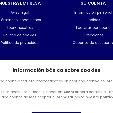
NUESTRA EMPRESA
SU CUENTA
Aviso legal
Información personal
Términos y condiciones
Pedidos
Sobre nosotros
Facturas por abono
Política de cookies
Direcciones
Política de privacidad
Cupones de descuent
Información básica sobre cookies
BOLETÍN
na cookie o “galleta informática” es un pequeño archivo de inf
 fines analíticos. Puedes pinchar en
Aceptar
para permitir el us
ué tipo cookies deseas aceptar o
Rechazar
. Visita nuestra
políti