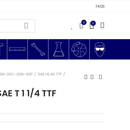
FAQS
0
0
0
 1SN-2SC-2SN-4SP
SAE HL 90 TTF
AE T 1 1/4 TTF