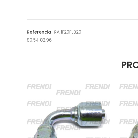
Referencia
RA 1F20FJB20
80.54 82.96
PRO