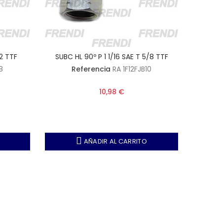
2 TTF
SUBC HL 90º P 1 1/16 SAE T 5/8 TTF
SUBC 
8
Referencia
RA 1F12FJB10
10,98 €
AÑADIR AL CARRITO