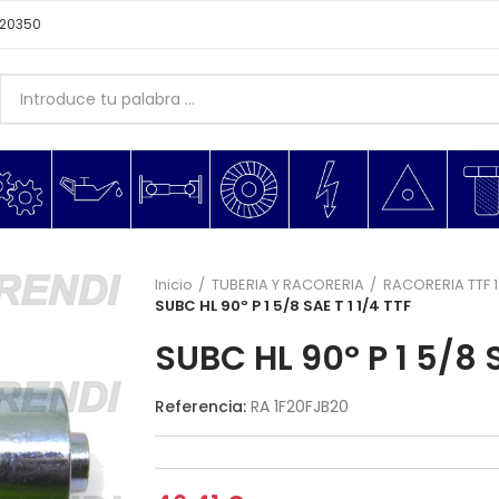
620350
Inicio
TUBERIA Y RACORERIA
RACORERIA TTF
SUBC HL 90º P 1 5/8 SAE T 1 1/4 TTF
SUBC HL 90º P 1 5/8 S
Referencia:
RA 1F20FJB20