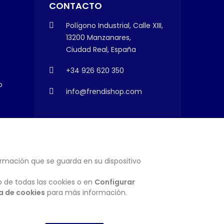
CONTACTO
Polígono Industrial, Calle XIII,
13200 Manzanares,
Ciudad Real, España
+34 926 620 350
o
info@frendishop.com
ormación que se guarda en su dispositivo
SUSCRIBIRSE
o de todas las cookies o en
Configurar
ca de cookies
para más información.