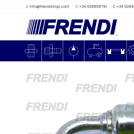
info@frendishop.com
+34 636856791
+34 926