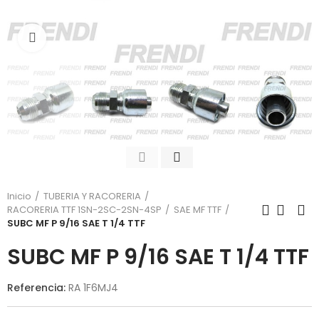
Click para agrandar
Inicio
TUBERIA Y RACORERIA
RACORERIA TTF 1SN-2SC-2SN-4SP
SAE MF TTF
SUBC MF P 9/16 SAE T 1/4 TTF
SUBC MF P 9/16 SAE T 1/4 TTF
Referencia:
RA 1F6MJ4