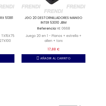
RX 51381
JGO 20 DESTORNILLADORES MANGO
JGO 8 
INTER 53010 JBM
Referencia
HE 0668
PH0X60 
 TX15X75
Juego 20 en 1 - Planos + estrella +
+ PL2
27X100
allen + torx
17,88 €
AÑADIR AL CARRITO