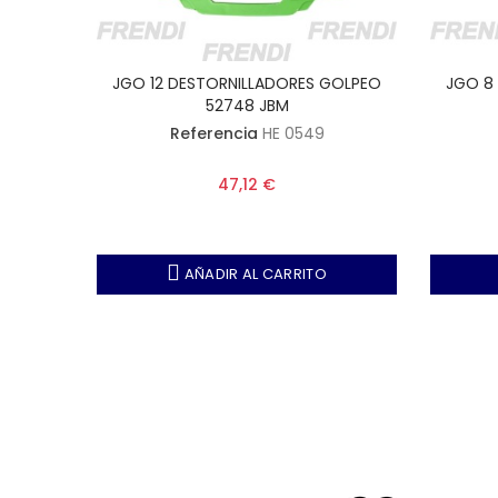
ARGOS
JGO 12 DESTORNILLADORES GOLPEO
JGO 8
52748 JBM
Referencia
HE 0549
0 + PL2.4
47,12 €
mm
AÑADIR AL CARRITO