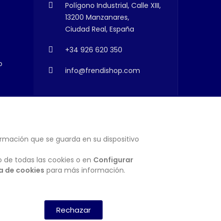
Polígono Industrial, Calle XIII,
13200 Manzanares,
Ciudad Real, España
+34 926 620 350
o
info@frendishop.com
ormación que se guarda en su dispositivo
SUSCRIBIRSE
o de todas las cookies o en
Configurar
ca de cookies
para más información.
Rechazar