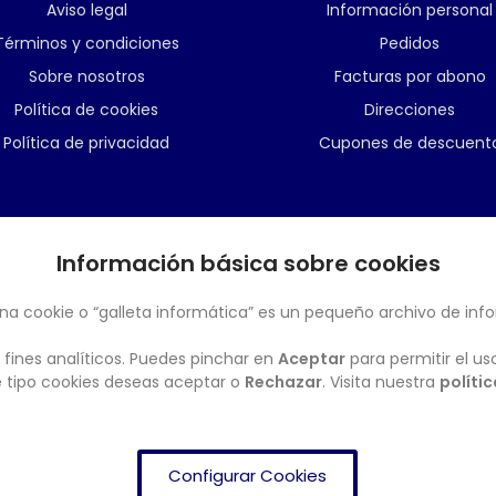
Aviso legal
Información personal
Términos y condiciones
Pedidos
Sobre nosotros
Facturas por abono
Política de cookies
Direcciones
Política de privacidad
Cupones de descuent
Información básica sobre cookies
BOLETÍN
na cookie o “galleta informática” es un pequeño archivo de inf
 fines analíticos. Puedes pinchar en
Aceptar
para permitir el us
ué tipo cookies deseas aceptar o
Rechazar
. Visita nuestra
políti
Configurar Cookies
FRENDISHOP
© Copyright 2024. All Rights Reserved.