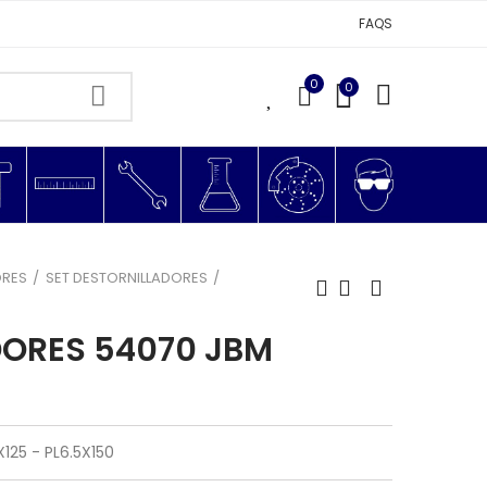
FAQS
0
0
0
ORES
SET DESTORNILLADORES
DORES 54070 JBM
125 - PL6.5X150