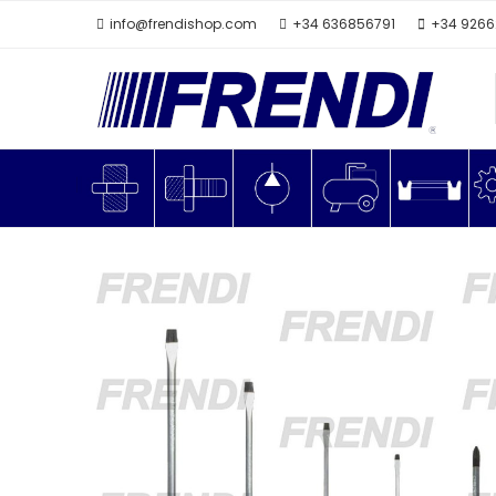
info@frendishop.com
+34 636856791
+34 926