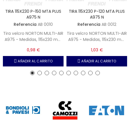
TIRA 115X230 P-150 MTA PLUS
TIRA 115X230 P-120 MTA PLUS
A975 N
A975 N
Referencia
AB 0010
Referencia
AB 0012
Tira velcro NORTON MULTI-AIR
Tira velcro NORTON MULTI-AIR
A975 - Medidas, 115x230 mm
A975 - Medidas, 115x230 mm
- Grano, P-150 (Nota,
- Grano, P-120 (Nota,
0,98 €
1,03 €
Unidades por caja 50)
Unidades por caja 50)
AÑADIR AL CARRITO
AÑADIR AL CARRITO