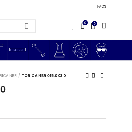
FAQS
0
0
0
RICA NBR
TORICA NBR 015.0X3.0
.0