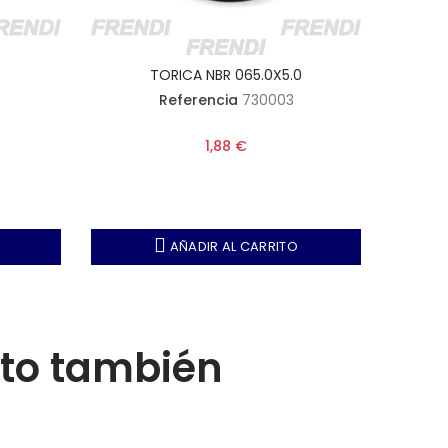
7
TORICA NBR 065.0X5.0
Referencia
730003
1,88 €
AÑADIR AL CARRITO
cto también