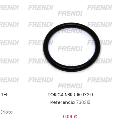
 T-L
TORICA NBR 015.0X2.0
Referencia
730315
 (Nota,
0,09 €