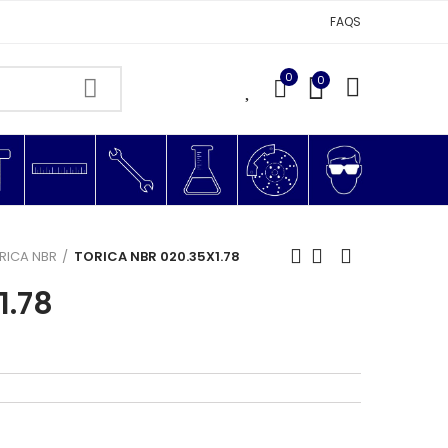
FAQS
0
0
0
RICA NBR
TORICA NBR 020.35X1.78
1.78