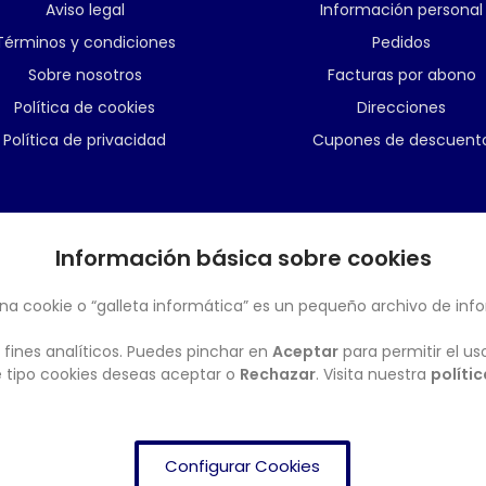
Aviso legal
Información personal
Términos y condiciones
Pedidos
Sobre nosotros
Facturas por abono
Política de cookies
Direcciones
Política de privacidad
Cupones de descuent
Información básica sobre cookies
BOLETÍN
na cookie o “galleta informática” es un pequeño archivo de inf
 fines analíticos. Puedes pinchar en
Aceptar
para permitir el us
ué tipo cookies deseas aceptar o
Rechazar
. Visita nuestra
políti
Configurar Cookies
FRENDISHOP
© Copyright 2024. All Rights Reserved.