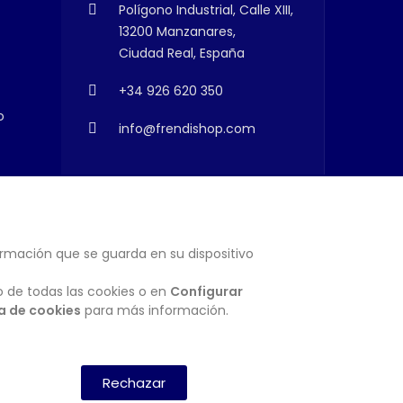
Polígono Industrial, Calle XIII,
13200 Manzanares,
Ciudad Real, España
+34 926 620 350
o
info@frendishop.com
ormación que se guarda en su dispositivo
SUSCRIBIRSE
o de todas las cookies o en
Configurar
ca de cookies
para más información.
Rechazar