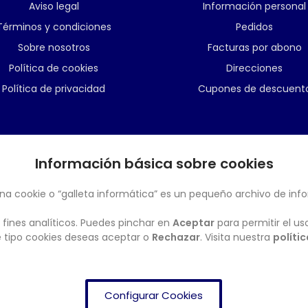
Aviso legal
Información personal
Términos y condiciones
Pedidos
Sobre nosotros
Facturas por abono
Política de cookies
Direcciones
Política de privacidad
Cupones de descuent
Información básica sobre cookies
BOLETÍN
na cookie o “galleta informática” es un pequeño archivo de inf
 fines analíticos. Puedes pinchar en
Aceptar
para permitir el us
ué tipo cookies deseas aceptar o
Rechazar
. Visita nuestra
políti
Configurar Cookies
FRENDISHOP
© Copyright 2024. All Rights Reserved.