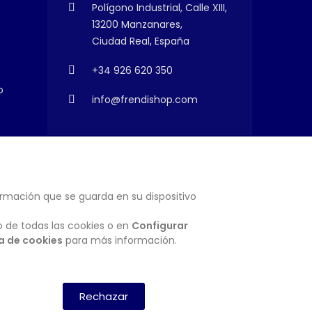
Polígono Industrial, Calle XIII,
13200 Manzanares,
Ciudad Real, España
+34 926 620 350
o
info@frendishop.com
ormación que se guarda en su dispositivo
SUSCRIBIRSE
o de todas las cookies o en
Configurar
ca de cookies
para más información.
Rechazar