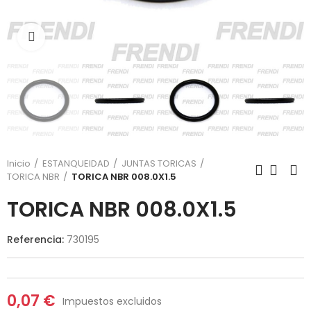
Click para agrandar
Inicio
ESTANQUEIDAD
JUNTAS TORICAS
TORICA NBR
TORICA NBR 008.0X1.5
TORICA NBR 008.0X1.5
Referencia:
730195
0,07 €
Impuestos excluidos