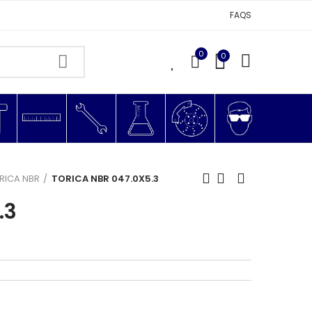
FAQS
0
0
0
RICA NBR
TORICA NBR 047.0X5.3
.3