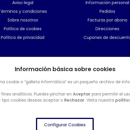
Aviso legal
Información personal
Términos y condiciones
Pedidos
Sobre nosotros
Facturas por abono
Política de cookies
Direcciones
Política de privacidad
Cupones de descuent
Información básica sobre cookies
BOLETÍN
na cookie o “galleta informática” es un pequeño archivo de inf
 fines analíticos. Puedes pinchar en
Aceptar
para permitir el us
ué tipo cookies deseas aceptar o
Rechazar
. Visita nuestra
políti
Configurar Cookies
FRENDISHOP
© Copyright 2024. All Rights Reserved.