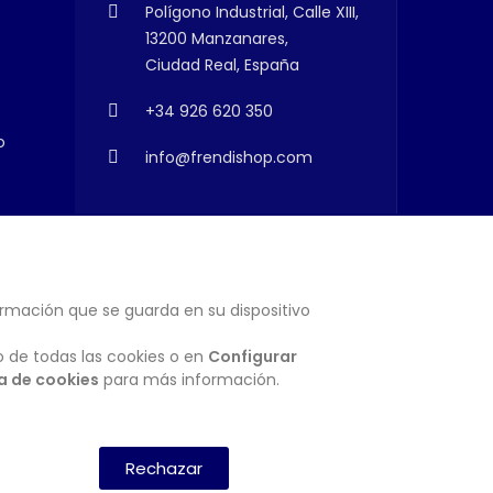
Polígono Industrial, Calle XIII,
13200 Manzanares,
Ciudad Real, España
+34 926 620 350
o
info@frendishop.com
ormación que se guarda en su dispositivo
SUSCRIBIRSE
o de todas las cookies o en
Configurar
ca de cookies
para más información.
Rechazar