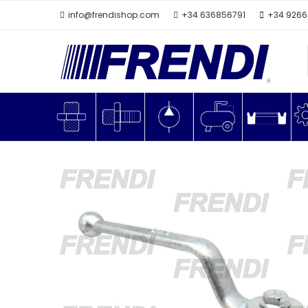
info@frendishop.com
+34 636856791
+34 926