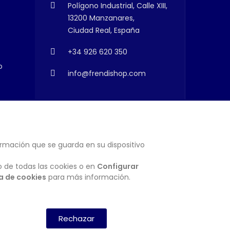
Polígono Industrial, Calle XIII,
13200 Manzanares,
Ciudad Real, España
+34 926 620 350
o
info@frendishop.com
ormación que se guarda en su dispositivo
SUSCRIBIRSE
o de todas las cookies o en
Configurar
ca de cookies
para más información.
Rechazar