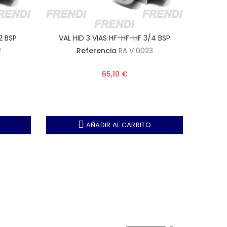
2 BSP
VAL HID 3 VIAS HF-HF-HF 3/4 BSP
VAL
2
Referencia
RA V 0023
65,10 €
AÑADIR AL CARRITO