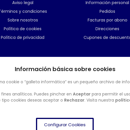
Aviso legal
Información personal
Términos y condiciones
Pedidos
Sobre nosotros
Facturas por abono
Política de cookies
Direcciones
Política de privacidad
Cupones de descuent
Información básica sobre cookies
BOLETÍN
na cookie o “galleta informática” es un pequeño archivo de inf
 fines analíticos. Puedes pinchar en
Aceptar
para permitir el us
ué tipo cookies deseas aceptar o
Rechazar
. Visita nuestra
políti
Configurar Cookies
FRENDISHOP
© Copyright 2024. All Rights Reserved.