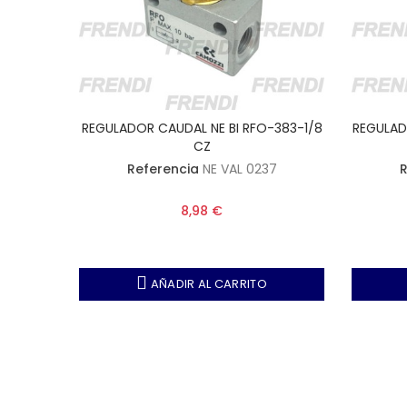
8 RFU-
REGULADOR CAUDAL NE BI RFO-383-1/8
REGULAD
CZ
3
Referencia
NE VAL 0237
R
ccional
8,98 €
" BSP -
AÑADIR AL CARRITO