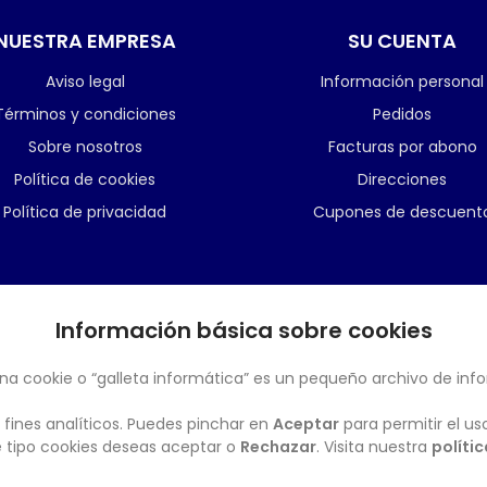
NUESTRA EMPRESA
SU CUENTA
Aviso legal
Información personal
Términos y condiciones
Pedidos
Sobre nosotros
Facturas por abono
Política de cookies
Direcciones
Política de privacidad
Cupones de descuent
Información básica sobre cookies
BOLETÍN
na cookie o “galleta informática” es un pequeño archivo de inf
 fines analíticos. Puedes pinchar en
Aceptar
para permitir el us
ué tipo cookies deseas aceptar o
Rechazar
. Visita nuestra
políti