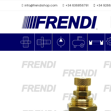
info@frendishop.com
+34 636856791
+34 926