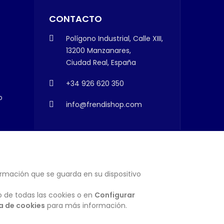
CONTACTO
Polígono Industrial, Calle XIII,
13200 Manzanares,
Ciudad Real, España
+34 926 620 350
o
info@frendishop.com
ormación que se guarda en su dispositivo
SUSCRIBIRSE
o de todas las cookies o en
Configurar
ca de cookies
para más información.