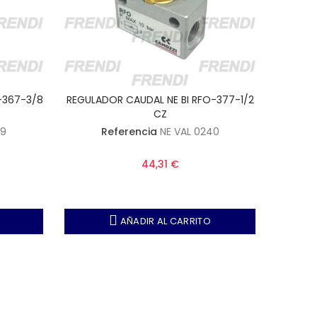
-367-3/8
REGULADOR CAUDAL NE BI RFO-377-1/2
REGULA
CZ
39
Referencia
NE VAL 0240
44,31 €
AÑADIR AL CARRITO