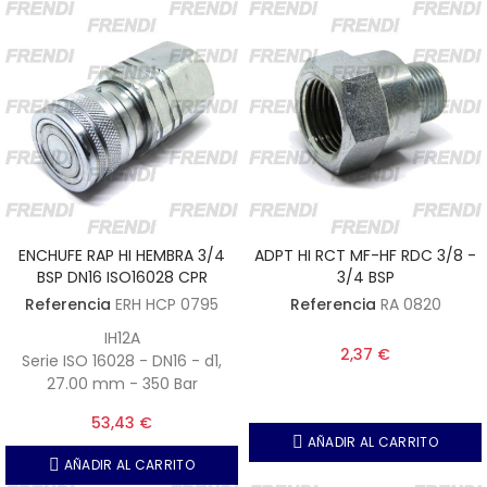
ENCHUFE RAP HI HEMBRA 3/4
ADPT HI RCT MF-HF RDC 3/8 -
BSP DN16 ISO16028 CPR
3/4 BSP
Referencia
ERH HCP 0795
Referencia
RA 0820
IH12A
2,37 €
Serie ISO 16028 - DN16 - d1,
27.00 mm - 350 Bar
53,43 €
AÑADIR AL CARRITO
AÑADIR AL CARRITO