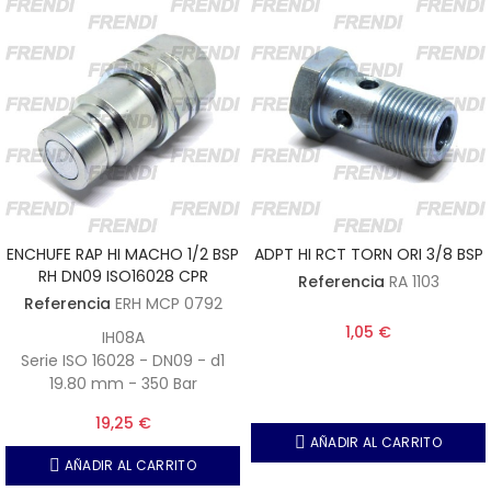
ENCHUFE RAP HI MACHO 1/2 BSP
ADPT HI RCT TORN ORI 3/8 BSP
RH DN09 ISO16028 CPR
Referencia
RA 1103
Referencia
ERH MCP 0792
1,05 €
IH08A
Serie ISO 16028 - DN09 - d1
19.80 mm - 350 Bar
19,25 €
AÑADIR AL CARRITO
AÑADIR AL CARRITO