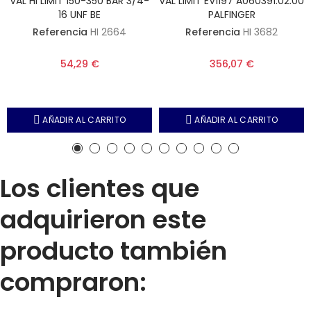
VAL HI LIMIT 150-350 BAR 3/4-
VAL LIMIT EV1197 A060391.02.00
16 UNF BE
PALFINGER
Referencia
HI 2664
Referencia
HI 3682
54,29 €
356,07 €
AÑADIR AL CARRITO
AÑADIR AL CARRITO
Los clientes que
adquirieron este
producto también
compraron: