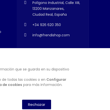
Polígono Industrial, Calle XIII,
13200 Manzanares,
Ciudad Real, España
+34 926 620 350
o
info@frendishop.com
ormación que se guarda en su dispositivo
SUSCRIBIRSE
o de todas las cookies o en
Configurar
ca de cookies
para más información.
Rechazar