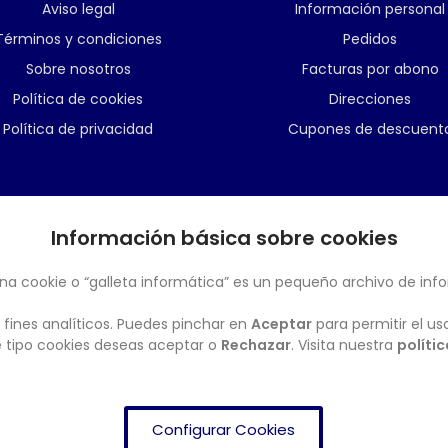
Aviso legal
Información personal
Términos y condiciones
Pedidos
Sobre nosotros
Facturas por abono
Política de cookies
Direcciones
Política de privacidad
Cupones de descuent
Información básica sobre cookies
BOLETÍN
na cookie o “galleta informática” es un pequeño archivo de inf
 fines analíticos. Puedes pinchar en
Aceptar
para permitir el us
ué tipo cookies deseas aceptar o
Rechazar
. Visita nuestra
políti
Configurar Cookies
FRENDISHOP
© Copyright 2024. All Rights Reserved.