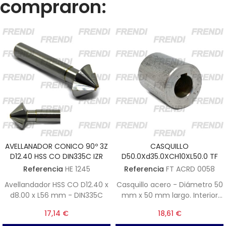
compraron:
AVELLANADOR CONICO 90º 3Z
CASQUILLO
D12.40 HSS CO DIN335C IZR
D50.0Xd35.0XCH10XL50.0 TF
Referencia
HE 1245
Referencia
FT ACRD 0058
Avellandador HSS CO D12.40 x
Casquillo acero - Diámetro 50
d8.00 x L56 mm - DIN335C
mm x 50 mm largo. Interior
diámetro 35 mm con
17,14 €
18,61 €
chavetero de ancho 10 mm