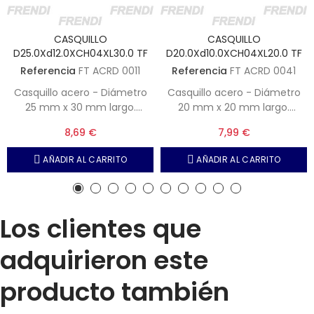
CASQUILLO
CASQUILLO
D25.0Xd12.0XCH04XL30.0 TF
D20.0Xd10.0XCH04XL20.0 TF
Referencia
FT ACRD 0011
Referencia
FT ACRD 0041
Casquillo acero - Diámetro
Casquillo acero - Diámetro
25 mm x 30 mm largo.
20 mm x 20 mm largo.
Interior diámetro 12 mm con
Interior diámetro 10 mm con
8,69 €
7,99 €
chavetero de ancho 4 mm
chavetero de ancho 4 mm
AÑADIR AL CARRITO
AÑADIR AL CARRITO
Los clientes que
adquirieron este
producto también