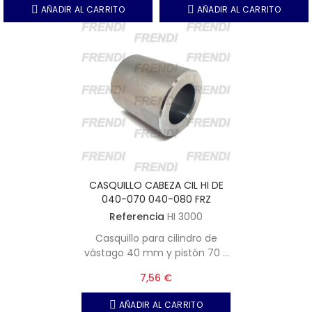
AÑADIR AL CARRITO
AÑADIR AL CARRITO
CASQUILLO CABEZA CIL HI DE
040-070 040-080 FRZ
Referencia
HI 3000
Casquillo para cilindro de
vástago 40 mm y pistón 70 y
80 mm - Diámetro agujero,
7,56 €
30 mm - Diámetro exterior, 50
mm - Longitud, 55 mm
AÑADIR AL CARRITO