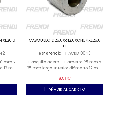
4XL20.0
CASQUILLO D25.0Xd12.0XCH04XL25.0
CASQUI
TF
042
Referencia
FT ACRD 0043
R
 20 mm x
Casquillo acero - Diámetro 25 mm x
Casqui
ro 12 mm
25 mm largo. Interior diámetro 12 mm
30 mm l
 4 mm
con chavetero de ancho 4 mm
con
8,51 €
AÑADIR AL CARRITO