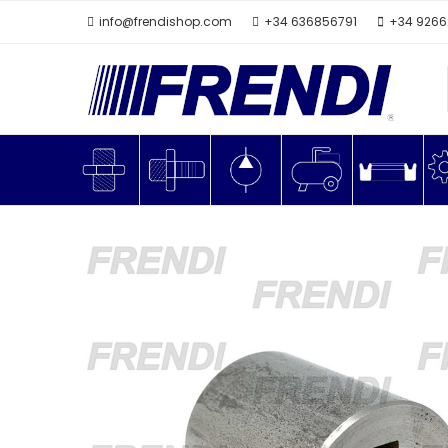
info@frendishop.com
+34 636856791
+34 926