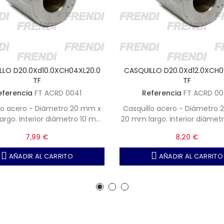
LLO D20.0Xd10.0XCH04XL20.0
CASQUILLO D20.0Xd12.0XCH0
TF
TF
eferencia
FT ACRD 0041
Referencia
FT ACRD 0
lo acero - Diámetro 20 mm x
Casquillo acero - Diámetro
argo. Interior diámetro 10 mm
20 mm largo. Interior diámet
chavetero de ancho 4 mm
con chavetero de ancho
7,99 €
8,20 €
AÑADIR AL CARRITO
AÑADIR AL CARRITO