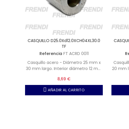
6XL35.0
CASQUILLO D25.0Xd12.0XCH04XL30.0
CASQUI
TF
49
Referencia
FT ACRD 0011
R
35 mm x
Casquillo acero - Diámetro 25 mm x
Casquil
ro 20 mm
30 mm largo. Interior diámetro 12 mm
20 mm l
 6 mm
con chavetero de ancho 4 mm
con 
8,69 €
AÑADIR AL CARRITO