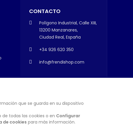
CONTACTO
Polígono Industrial, Calle XIII,
13200 Manzanares,
Ciudad Real, España
+34 926 620 350
o
info@frendishop.com
ormación que se guarda en su dispositivo
SUSCRIBIRSE
o de todas las cookies o en
Configurar
ca de cookies
para más información.