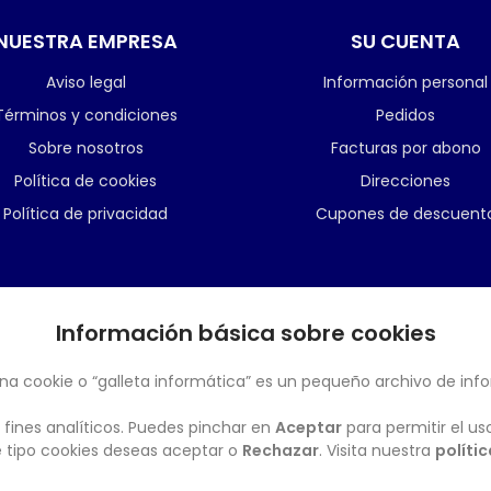
NUESTRA EMPRESA
SU CUENTA
Aviso legal
Información personal
Términos y condiciones
Pedidos
Sobre nosotros
Facturas por abono
Política de cookies
Direcciones
Política de privacidad
Cupones de descuent
Información básica sobre cookies
BOLETÍN
na cookie o “galleta informática” es un pequeño archivo de inf
 fines analíticos. Puedes pinchar en
Aceptar
para permitir el us
ué tipo cookies deseas aceptar o
Rechazar
. Visita nuestra
políti