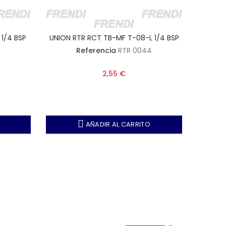
 1/4 BSP
UNION RTR RCT TB-MF T-08-L 1/4 BSP
UNION R
Referencia
RTR 0044
2,55 €
AÑADIR AL CARRITO