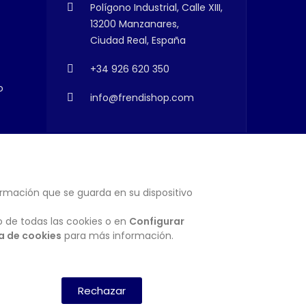
Polígono Industrial, Calle XIII,
13200 Manzanares,
Ciudad Real, España
+34 926 620 350
o
info@frendishop.com
ormación que se guarda en su dispositivo
SUSCRIBIRSE
o de todas las cookies o en
Configurar
ca de cookies
para más información.
Rechazar