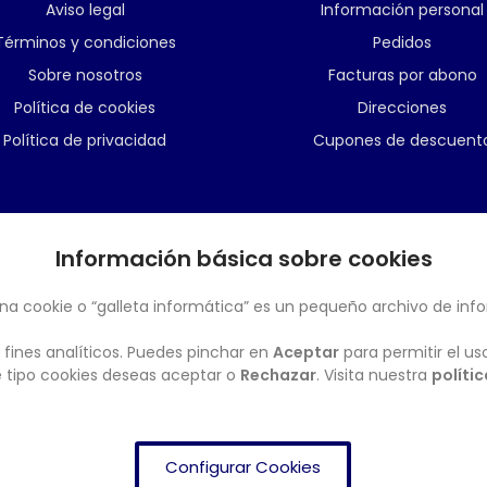
Aviso legal
Información personal
Términos y condiciones
Pedidos
Sobre nosotros
Facturas por abono
Política de cookies
Direcciones
Política de privacidad
Cupones de descuent
Información básica sobre cookies
BOLETÍN
na cookie o “galleta informática” es un pequeño archivo de inf
 fines analíticos. Puedes pinchar en
Aceptar
para permitir el us
ué tipo cookies deseas aceptar o
Rechazar
. Visita nuestra
políti
Configurar Cookies
FRENDISHOP
© Copyright 2024. All Rights Reserved.