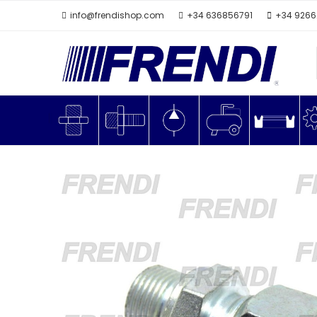
info@frendishop.com
+34 636856791
+34 926