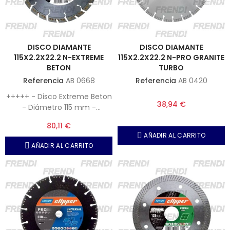
DISCO DIAMANTE
DISCO DIAMANTE
115X2.2X22.2 N-EXTREME
115X2.2X22.2 N-PRO GRANITE
BETON
TURBO
Referencia
AB 0668
Referencia
AB 0420
+++++ - Disco Extreme Beton
38,94 €
- Diámetro 115 mm -
Hormigón y Hormigón
80,11 €
armado
AÑADIR AL CARRITO
AÑADIR AL CARRITO