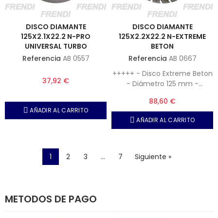
DISCO DIAMANTE
DISCO DIAMANTE
125X2.1X22.2 N-PRO
125X2.2X22.2 N-EXTREME
UNIVERSAL TURBO
BETON
Referencia
AB 0557
Referencia
AB 0667
+++++ - Disco Extreme Beton
37,92 €
- Diámetro 125 mm -
Hormigón y Hormigón
88,60 €
armado
AÑADIR AL CARRITO
AÑADIR AL CARRITO
1
2
3
…
7
Siguiente »
METODOS DE PAGO