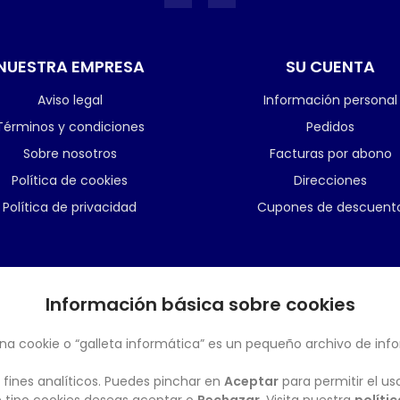
NUESTRA EMPRESA
SU CUENTA
Aviso legal
Información personal
Términos y condiciones
Pedidos
Sobre nosotros
Facturas por abono
Política de cookies
Direcciones
Política de privacidad
Cupones de descuent
Información básica sobre cookies
BOLETÍN
na cookie o “galleta informática” es un pequeño archivo de inf
 fines analíticos. Puedes pinchar en
Aceptar
para permitir el us