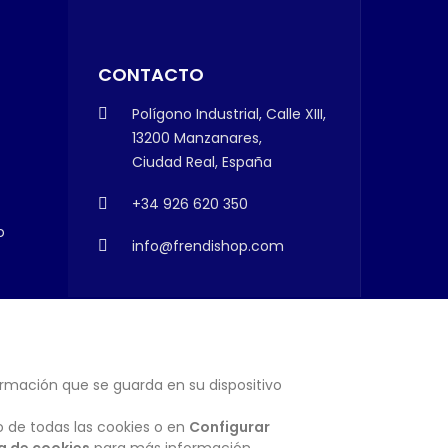
CONTACTO
Polígono Industrial, Calle XIII,
13200 Manzanares,
Ciudad Real, España
+34 926 620 350
o
info@frendishop.com
ormación que se guarda en su dispositivo
SUSCRIBIRSE
o de todas las cookies o en
Configurar