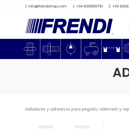
info@frendishop.com
+34 636856791
+34 926
AD
Selladores y adhesivos para pegado, rellenado y re