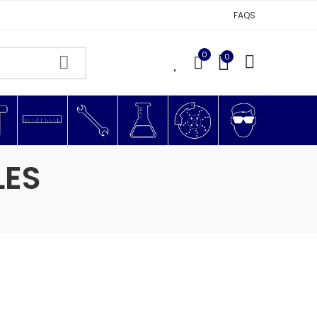
FAQS
0
0
0
LES