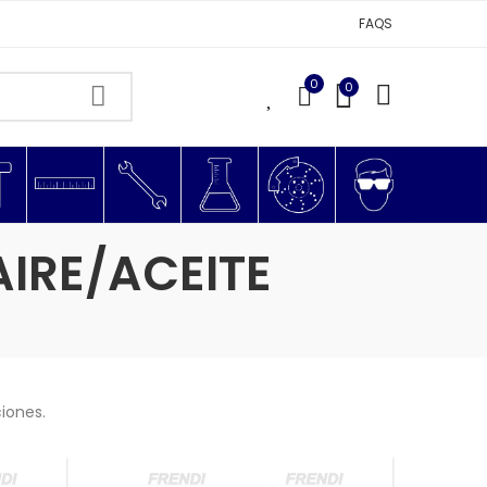
FAQS
0
0
0
IRE/ACEITE
iones.