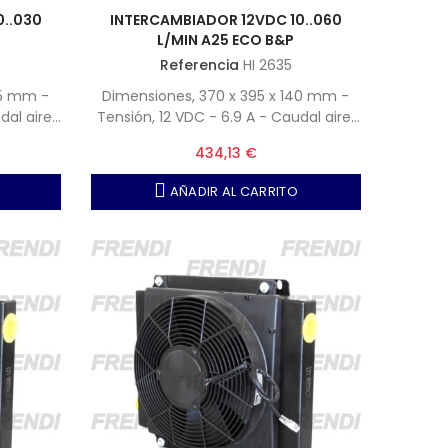
0..030
INTERCAMBIADOR 12VDC 10..060
L/MIN A25 ECO B&P
Referencia
HI 2635
45 mm -
Dimensiones, 370 x 395 x 140 mm -
dal aire,
Tensión, 12 VDC - 6.9 A - Caudal aire,
1570 m3-h
434,13 €
AÑADIR AL CARRITO