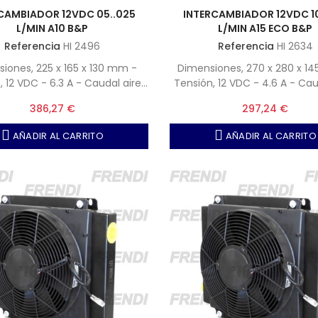
CAMBIADOR 12VDC 05..025
INTERCAMBIADOR 12VDC 1
L/MIN A10 B&P
L/MIN A15 ECO B&P
Referencia
HI 2496
Referencia
HI 2634
iones, 225 x 165 x 130 mm -
Dimensiones, 270 x 280 x 1
 12 VDC - 6.3 A - Caudal aire,
Tensión, 12 VDC - 4.6 A - Cau
550 m3-h
600 m3-h
386,27 €
297,24 €
AÑADIR AL CARRITO
AÑADIR AL CARRITO