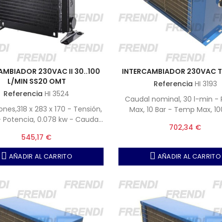
AMBIADOR 230VAC II 30..100
INTERCAMBIADOR 230VAC T
L/MIN SS20 OMT
Referencia
HI 3193
Referencia
HI 3524
Caudal nominal, 30 l-min - 
nes,318 x 283 x 170 - Tensión,
Max, 10 Bar - Temp Max, 10
 - Potencia, 0.078 kw - Caudal
Viscosidad, 38 a 50 Cst a
702,34 €
e, 890 m3-h - IP54 - OMT
545,17 €
SS200100A-P
AÑADIR AL CARRITO
AÑADIR AL CARRITO