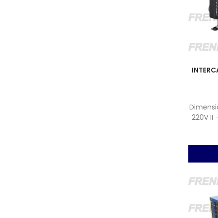
INTERC
Dimensio
220V II
air