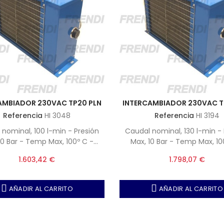
AMBIADOR 230VAC TP20 PLN
INTERCAMBIADOR 230VAC T
Referencia
HI 3048
Referencia
HI 3194
nominal, 100 l-min - Presión
Caudal nominal, 130 l-min -
10 Bar - Temp Max, 100º C -
Max, 10 Bar - Temp Max, 10
osidad, 38 a 50 Cst a 50º.
Viscosidad, 38 a 50 Cst a
1.603,42 €
1.798,07 €
AÑADIR AL CARRITO
AÑADIR AL CARRITO