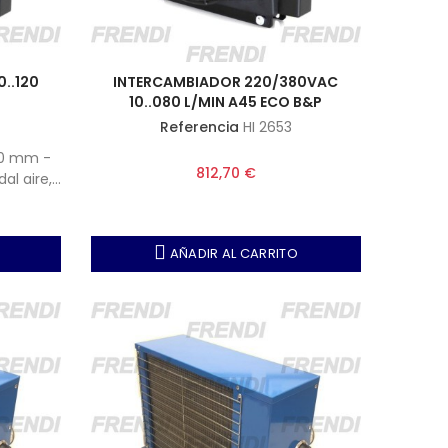
..120
INTERCAMBIADOR 220/380VAC
10..080 L/MIN A45 ECO B&P
Referencia
HI 2653
40 mm -
812,70 €
al aire,
AÑADIR AL CARRITO