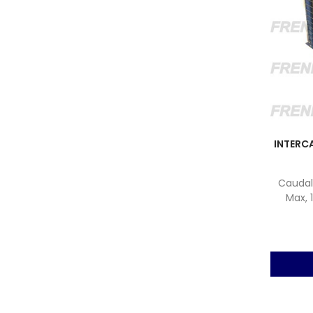
INTERC
Caudal 
Max, 
Visc