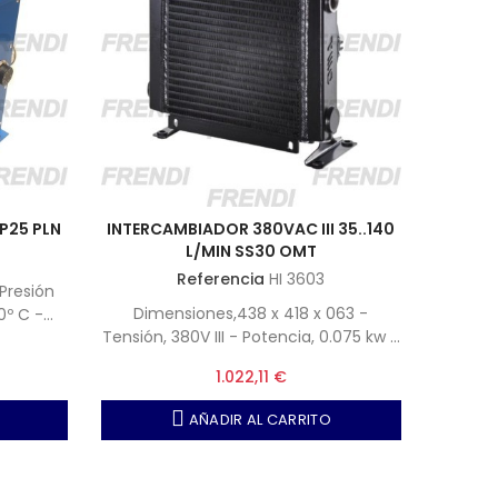
P25 PLN
INTERCAMBIADOR 380VAC III 35..140
L/MIN SS30 OMT
Referencia
HI 3603
 Presión
Dimensiones,438 x 418 x 063 -
0º C -
Tensión, 380V III - Potencia, 0.075 kw -
 50º.
Caudal aire, 1910 m3-h - IP54 - OMT
1.022,11 €
SS300300A-P
AÑADIR AL CARRITO