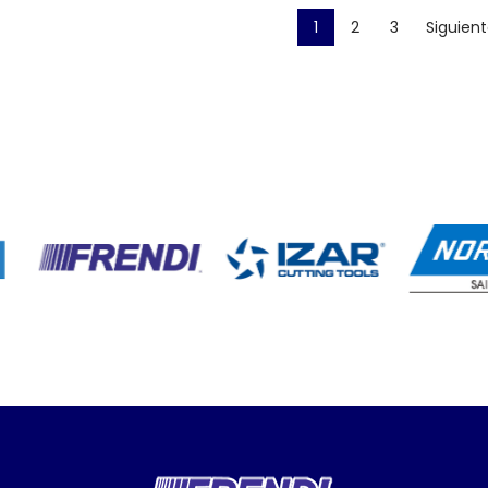
1
2
3
Siguient