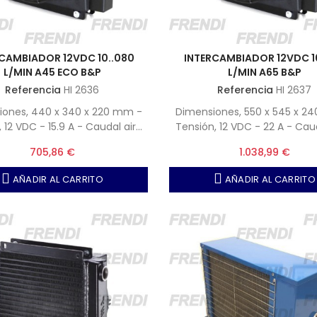
CAMBIADOR 12VDC 10..080
INTERCAMBIADOR 12VDC 10
L/MIN A45 ECO B&P
L/MIN A65 B&P
Referencia
HI 2636
Referencia
HI 2637
iones, 440 x 340 x 220 mm -
Dimensiones, 550 x 545 x 2
 12 VDC - 15.9 A - Caudal aire,
Tensión, 12 VDC - 22 A - Caud
1690 m3-h
4000 m3-h
705,86 €
1.038,99 €
AÑADIR AL CARRITO
AÑADIR AL CARRITO