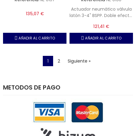
Actuador neumático válvula
135,07 €
latón 3-4" BSPP. Doble efecto,
Presión máxima, 10 bar.
121,41 €
AÑADIR AL CARRITO
AÑADIR AL CARRITO
1
2
Siguiente »
METODOS DE PAGO