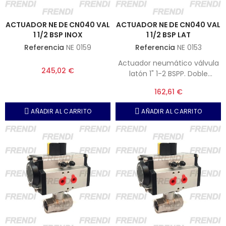
ACTUADOR NE DE CN040 VAL
ACTUADOR NE DE CN040 VAL
1 1/2 BSP INOX
1 1/2 BSP LAT
Referencia
NE 0159
Referencia
NE 0153
Actuador neumático válvula
245,02 €
latón 1" 1-2 BSPP. Doble
efecto, Presión máxima, 10
162,61 €
bar.
AÑADIR AL CARRITO
AÑADIR AL CARRITO