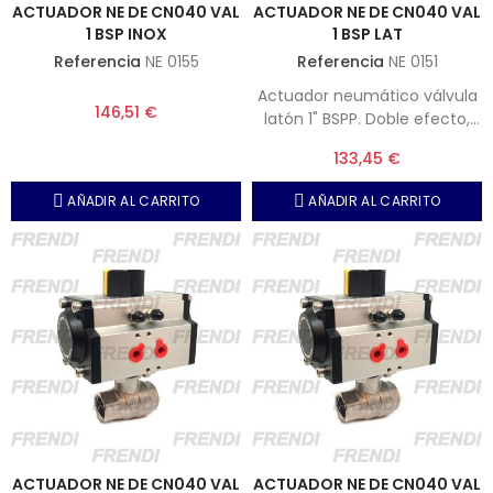
ACTUADOR NE DE CN040 VAL
ACTUADOR NE DE CN040 VAL
1 BSP INOX
1 BSP LAT
Referencia
NE 0155
Referencia
NE 0151
Actuador neumático válvula
146,51 €
latón 1" BSPP. Doble efecto,
Presión máxima, 10 bar.
133,45 €
AÑADIR AL CARRITO
AÑADIR AL CARRITO
ACTUADOR NE DE CN040 VAL
ACTUADOR NE DE CN040 VAL