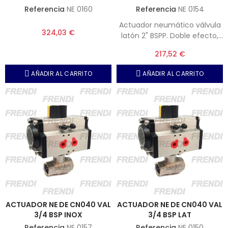
Referencia
NE 0160
Referencia
NE 0154
Actuador neumático válvula
324,03 €
latón 2" BSPP. Doble efecto,
Presión máxima, 10 bar.
217,52 €
AÑADIR AL CARRITO
AÑADIR AL CARRITO
ACTUADOR NE DE CN040 VAL
ACTUADOR NE DE CN040 VAL
3/4 BSP INOX
3/4 BSP LAT
Referencia
NE 0157
Referencia
NE 0150