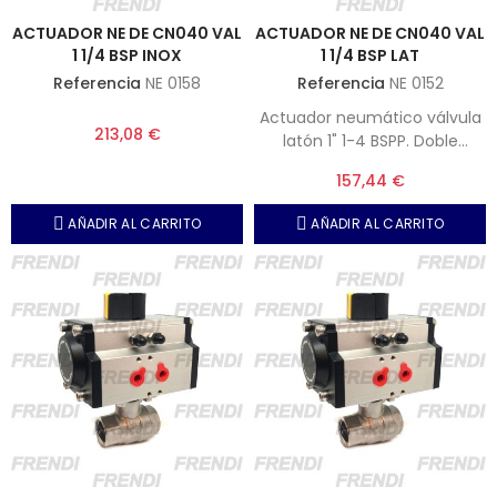
ACTUADOR NE DE CN040 VAL
ACTUADOR NE DE CN040 VAL
1 1/4 BSP INOX
1 1/4 BSP LAT
Referencia
NE 0158
Referencia
NE 0152
Actuador neumático válvula
213,08 €
latón 1" 1-4 BSPP. Doble
efecto, Presión máxima, 10
157,44 €
bar.
AÑADIR AL CARRITO
AÑADIR AL CARRITO