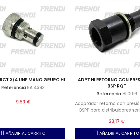
 RCT 3/4 UNF MANO GRUPO HI
ADPT HI RETORNO CON PRES
BSP RQT
Referencia
RA 4393
Referencia
HI 0016
9,53 €
Adaptador retorno con presió
BSPP para distribuidores ser
402-1102 Roquet.
23,17 €
AÑADIR AL CARRITO
AÑADIR AL CARRITO