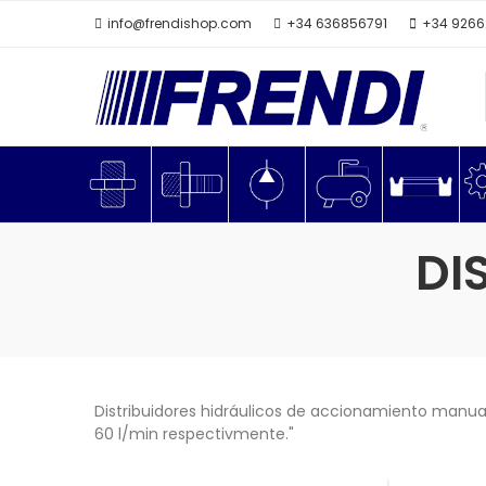
info@frendishop.com
+34 636856791
+34 926
DI
Distribuidores hidráulicos de accionamiento manual
60 l/min respectivmente."