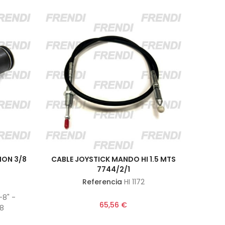
ION 3/8
CABLE JOYSTICK MANDO HI 1.5 MTS
7744/2/1
Referencia
HI 1172
-8" -
65,56 €
48