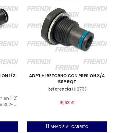
ION 1/2
ADPT HI RETORNO CON PRESION 3/4
BSP RQT
Referencia
HI 2733
n en 1-2"
19,63 €
ie 302-
AÑADIR AL CARRITO