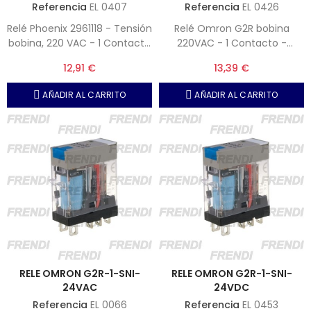
Referencia
EL 0407
Referencia
EL 0426
Relé Phoenix 2961118 - Tensión
Relé Omron G2R bobina
bobina, 220 VAC - 1 Contacto
220VAC - 1 Contacto -
conmutado monoestable -
Incorpora led y botón de
12,91 €
13,39 €
Corriente límite, 6 A -
prueba o test.
AÑADIR AL CARRITO
AÑADIR AL CARRITO
RELE OMRON G2R-1-SNI-
RELE OMRON G2R-1-SNI-
24VAC
24VDC
Referencia
EL 0066
Referencia
EL 0453