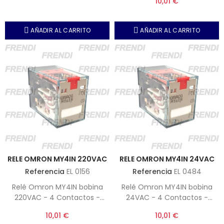
10,01 €
prueba o test.
AÑADIR AL CARRITO
AÑADIR AL CARRITO
RELE OMRON MY4IN 220VAC
RELE OMRON MY4IN 24VAC
Referencia
EL 0156
Referencia
EL 0484
Relé Omron MY4IN bobina
Relé Omron MY4IN bobina
220VAC - 4 Contactos -
24VAC - 4 Contactos -
Incorpora led y botón de
Incorpora led y botón de
10,01 €
10,01 €
prueba o test.
prueba o test.