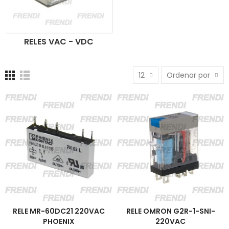
RELES VAC - VDC
12
Ordenar por
RELE MR-60DC21 220VAC
RELE OMRON G2R-1-SNI-
PHOENIX
220VAC