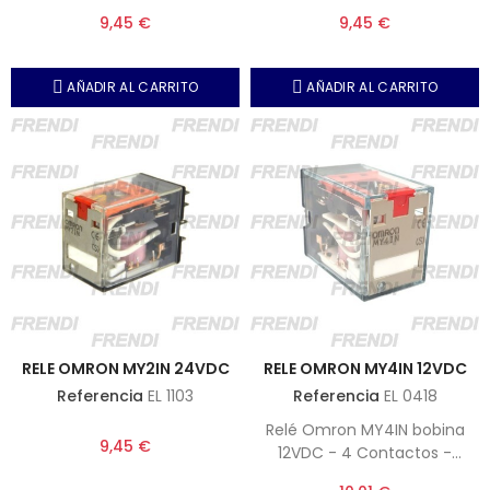
Incorpora led y botón de
Incorpora led y botón de
9,45 €
9,45 €
prueba o test.
prueba o test.
AÑADIR AL CARRITO
AÑADIR AL CARRITO
RELE OMRON MY2IN 24VDC
RELE OMRON MY4IN 12VDC
Referencia
EL 1103
Referencia
EL 0418
Relé Omron MY4IN bobina
9,45 €
12VDC - 4 Contactos -
Incorpora led y botón de