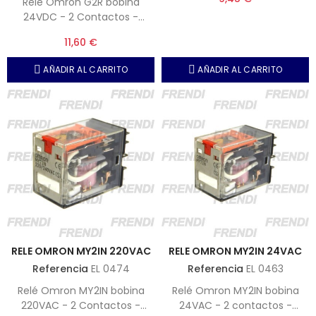
Relé Omron G2R bobina
24VDC - 2 Contactos -
Incorpora led y botón de
11,60 €
prueba o test.
AÑADIR AL CARRITO
AÑADIR AL CARRITO
RELE OMRON MY2IN 220VAC
RELE OMRON MY2IN 24VAC
Referencia
EL 0474
Referencia
EL 0463
Relé Omron MY2IN bobina
Relé Omron MY2IN bobina
220VAC - 2 Contactos -
24VAC - 2 contactos -