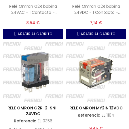
Relé Omron G2R bobina
Relé Omron G2R bobina
24VAC - 1 Contacto -
24VDC - 1 Contacto -
Incorpora led y botón de
Incorpora led y botón de
8,54 €
7,14 €
prueba o test.
prueba o test.
AÑADIR AL CARRITO
AÑADIR AL CARRITO
RELE OMRON G2R-2-SNI-
RELE OMRON MY2IN 12VDC
24VDC
Referencia
EL 1104
Referencia
EL 0356
9,45 €