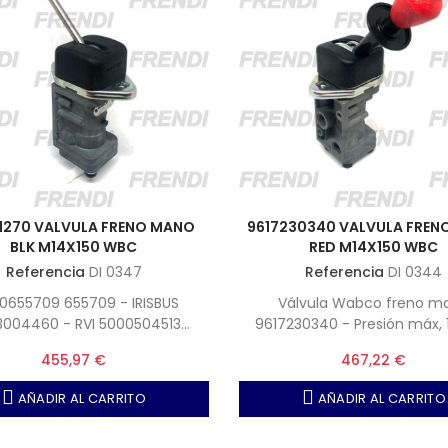
11270 VALVULA FRENO MANO
9617230340 VALVULA FRE
BLK M14X150 WBC
RED M14X150 WBC
Referencia
DI 0347
Referencia
DI 0344
0655709 655709 - IRISBUS
Válvula Wabco freno m
004460 - RVI 5000504513
9617230340 - Presión máx, 1
70419 - VAN HOOL 10561845
Accionamiento, 73º - Color
455,97 €
467,22 €
Montaje 2xM6
AÑADIR AL CARRITO
AÑADIR AL CARRITO