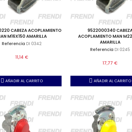
0220 CABEZA ACOPLAMIENTO
9522000340 CABEZ
AN M16X150 AMARILLA
ACOPLAMIENTO MAN M22
AMARILLA
Referencia
DI 0342
Referencia
DI 0245
11,14 €
17,77 €
AÑADIR AL CARRITO
AÑADIR AL CARRITO