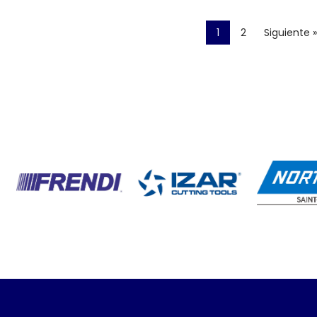
1
2
Siguiente »