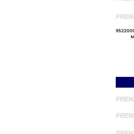
952200
M