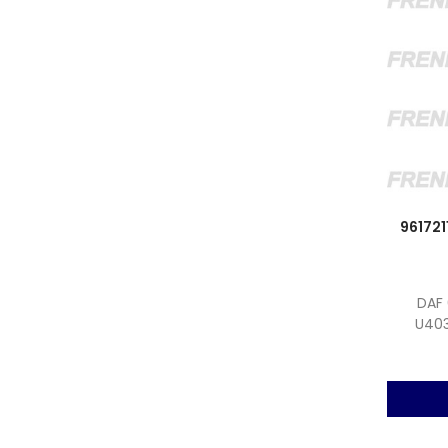
96172
DAF 
U403
50211