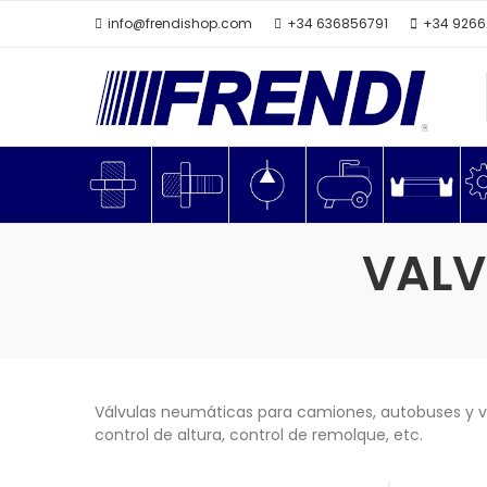
info@frendishop.com
+34 636856791
+34 926
VALV
Válvulas neumáticas para camiones, autobuses y veh
control de altura, control de remolque, etc.