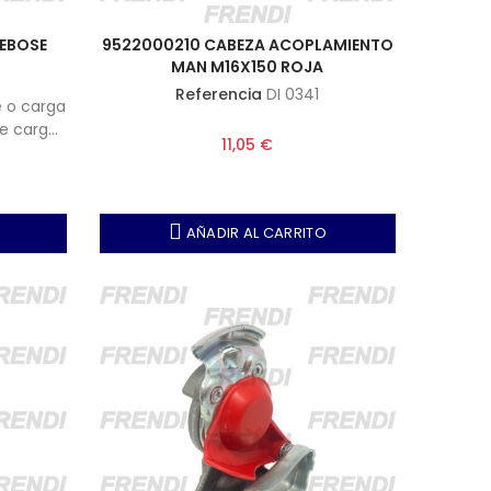
REBOSE
9522000210 CABEZA ACOPLAMIENTO
MAN M16X150 ROJA
Referencia
DI 0341
e o carga
e carga,
11,05 €
AÑADIR AL CARRITO