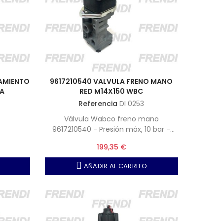
AMIENTO
9617210540 VALVULA FRENO MANO
LA
RED M14X150 WBC
Referencia
DI 0253
Válvula Wabco freno mano
9617210540 - Presión máx, 10 bar -
Accionamiento, 90º - Color rojo -
199,35 €
Montaje 2xM6
AÑADIR AL CARRITO