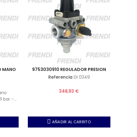
NO MANO
9753030910 REGULADOR PRESION
Referencia
DI 0349
348,93 €
ano
1 bar -
 rojo -
AÑADIR AL CARRITO