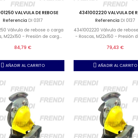
01250 VALVULA DE REBOSE
4341002220 VALVULA DE 
Referencia
DI 0317
Referencia
DI 0137
250 Válvula de rebose o carga
4341002220 Válvula de rebos
s, M22x150 - Presión de carga,
- Roscas, M22x150 - Presión d
6.0 bar
6.2 bar
84,79 €
79,43 €
AÑADIR AL CARRITO
AÑADIR AL CARRITO