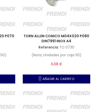
20 P070
TORN ALLEN CONICO M04X020 P080
DIN7991 INOX A4
Referencia
TO 0730
 50)
(Nota, Unidades por caja 50)
0,08 €
AÑADIR AL CARRITO