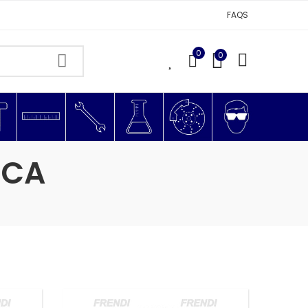
FAQS
0
0
0
ICA