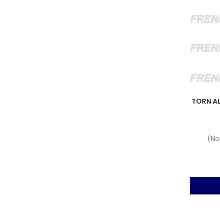
TORN A
(No