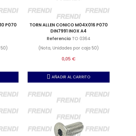
10 P070
TORN ALLEN CONICO M04X016 P070
DIN7991 INOX A4
Referencia
TO 0364
 50)
(Nota, Unidades por caja 50)
0,05 €
AÑADIR AL CARRITO