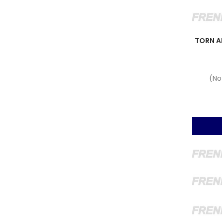
TORN A
(No