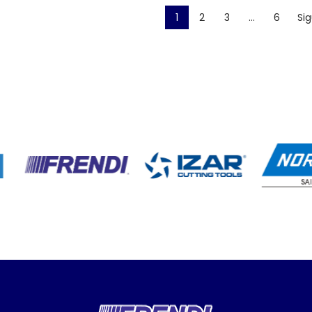
1
2
3
…
6
Sig