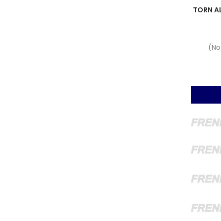
TORN A
(No