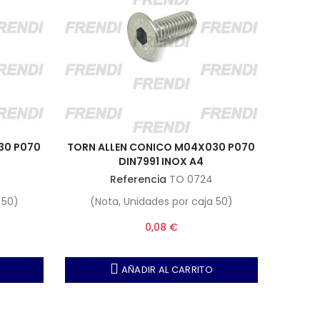
30 P070
TORN ALLEN CONICO M04X030 P070
DIN7991 INOX A4
Referencia
TO 0724
 50)
(Nota, Unidades por caja 50)
0,08 €
AÑADIR AL CARRITO