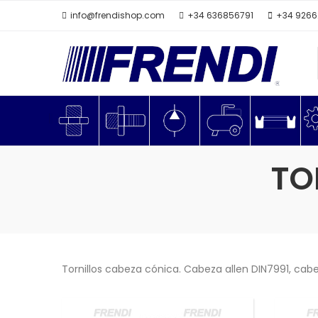
info@frendishop.com
+34 636856791
+34 926
TO
Tornillos cabeza cónica. Cabeza allen DIN7991, cabez