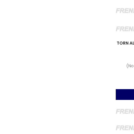
TORN A
(No