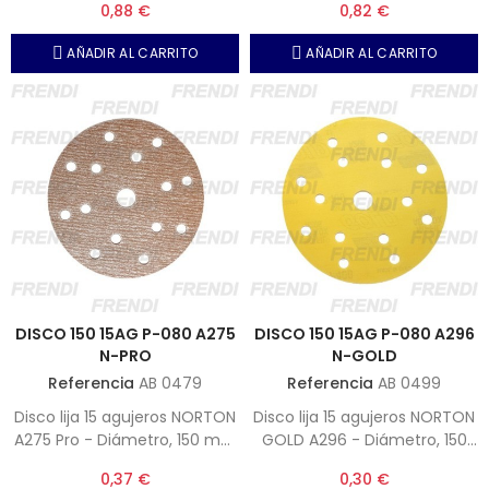
0,88 €
0,82 €
Unidades por caja 50)
Unidades por caja 50)
AÑADIR AL CARRITO
AÑADIR AL CARRITO
DISCO 150 15AG P-080 A275
DISCO 150 15AG P-080 A296
N-PRO
N-GOLD
Referencia
AB 0479
Referencia
AB 0499
Disco lija 15 agujeros NORTON
Disco lija 15 agujeros NORTON
A275 Pro - Diámetro, 150 mm
GOLD A296 - Diámetro, 150
- Grano, P-080 (Nota,
mm - Grano, P-080 (Nota,
0,37 €
0,30 €
Unidades por caja 100)
Unidades por caja 100)