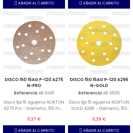
AÑADIR AL CARRITO
AÑADIR AL CARRITO
DISCO 150 15AG P-120 A275
DISCO 150 15AG P-120 A296
N-PRO
N-GOLD
Referencia
AB 0481
Referencia
AB 0500
Disco lija 15 agujeros NORTON
Disco lija 15 agujeros NORTON
A275 Pro - Diámetro, 150 mm
GOLD A296 - Diámetro, 150
- Grano, P-120 (Nota,
mm - Grano, P-120 (Nota,
0,37 €
0,29 €
Unidades por caja 100)
Unidades por caja 100)
AÑADIR AL CARRITO
AÑADIR AL CARRITO