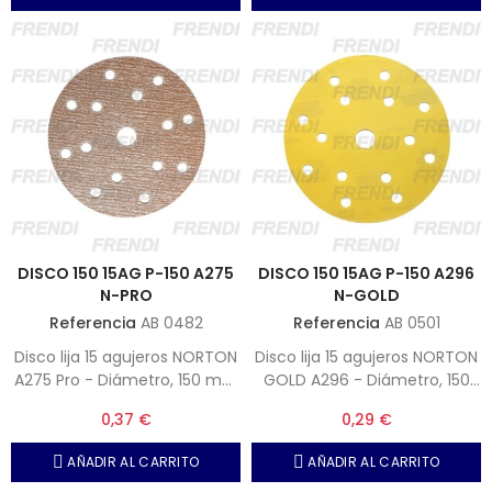
DISCO 150 15AG P-150 A275
DISCO 150 15AG P-150 A296
N-PRO
N-GOLD
Referencia
AB 0482
Referencia
AB 0501
Disco lija 15 agujeros NORTON
Disco lija 15 agujeros NORTON
A275 Pro - Diámetro, 150 mm
GOLD A296 - Diámetro, 150
- Grano, P-150 (Nota,
mm - Grano, P-150 (Nota,
0,37 €
0,29 €
Unidades por caja 100)
Unidades por caja 100)
AÑADIR AL CARRITO
AÑADIR AL CARRITO