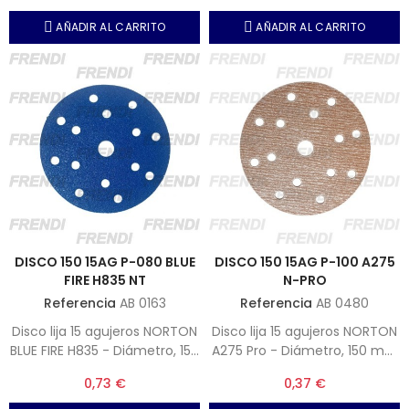
AÑADIR AL CARRITO
AÑADIR AL CARRITO
DISCO 150 15AG P-080 BLUE
DISCO 150 15AG P-100 A275
FIRE H835 NT
N-PRO
Referencia
AB 0163
Referencia
AB 0480
Disco lija 15 agujeros NORTON
Disco lija 15 agujeros NORTON
BLUE FIRE H835 - Diámetro, 150
A275 Pro - Diámetro, 150 mm
mm - Grano, P-080 (Nota,
- Grano, P-100 (Nota,
0,73 €
0,37 €
Unidades por caja 50)
Unidades por caja 100)