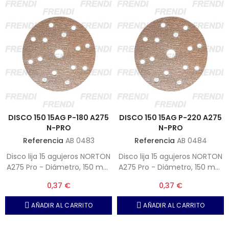
DISCO 150 15AG P-180 A275
DISCO 150 15AG P-220 A275
N-PRO
N-PRO
Referencia
AB 0483
Referencia
AB 0484
Disco lija 15 agujeros NORTON
Disco lija 15 agujeros NORTON
A275 Pro - Diámetro, 150 mm
A275 Pro - Diámetro, 150 mm
- Grano, P-180 (Nota,
- Grano, P-220 (Nota,
0,37 €
0,37 €
Unidades por caja 100)
Unidades por caja 100)
AÑADIR AL CARRITO
AÑADIR AL CARRITO