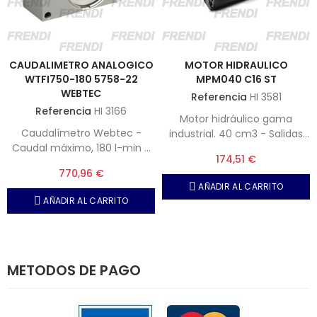
CAUDALIMETRO ANALOGICO
MOTOR HIDRAULICO
WTFI750-180 5758-22
MPM040 C16 ST
WEBTEC
Referencia
HI 3581
Referencia
HI 3166
Motor hidráulico gama
Caudalímetro Webtec -
industrial. 40 cm3 - Salidas
Caudal máximo, 180 l-min -
traseras - Eje salida 16 mm
174,51 €
Presión máxima, 420 bar -
con chavetero 5 mm. Gama
770,96 €
Termómetro
de trabajo continua.
AÑADIR AL CARRITO
AÑADIR AL CARRITO
METODOS DE PAGO