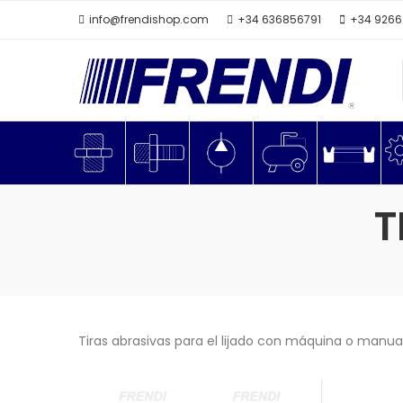
info@frendishop.com
+34 636856791
+34 926
T
Tiras abrasivas para el lijado con máquina o manual