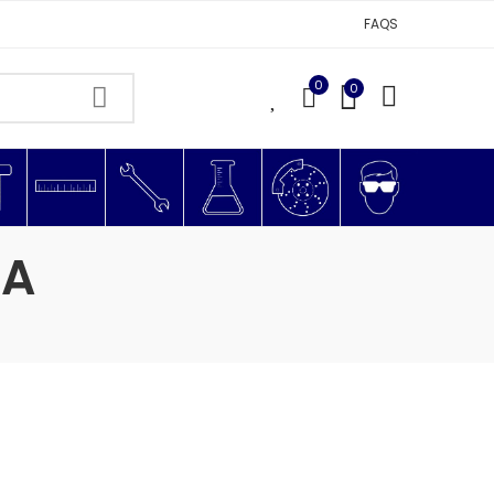
FAQS
0
0
0
NA