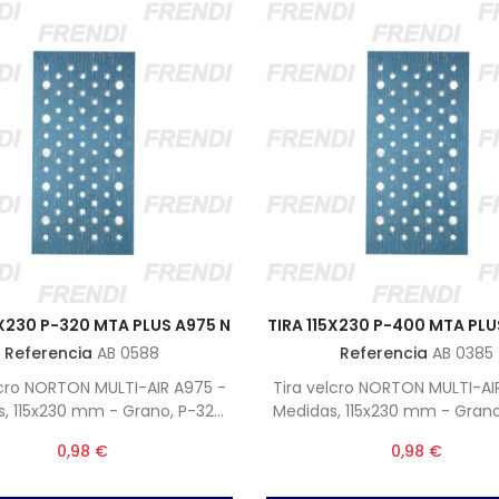
5X230 P-320 MTA PLUS A975 N
TIRA 115X230 P-400 MTA PLU
Referencia
AB 0588
Referencia
AB 0385
lcro NORTON MULTI-AIR A975 -
Tira velcro NORTON MULTI-AI
, 115x230 mm - Grano, P-320
Medidas, 115x230 mm - Gran
ta, Unidades por caja 50)
(Nota, Unidades por caja
0,98 €
0,98 €