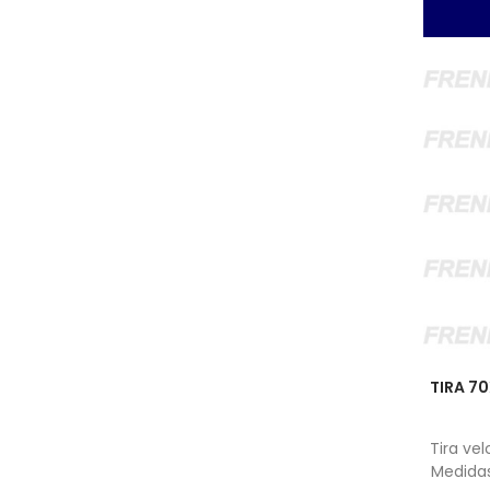
TIRA 70
Tira ve
Medidas