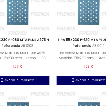
5X230 P-080 MTA PLUS A975 N
TIRA 115X230 P-120 MTA PLU
Referencia
AB 0108
Referencia
AB 0012
lcro NORTON MULTI-AIR A975 -
Tira velcro NORTON MULTI-AI
, 115x230 mm - Grano, P-080
Medidas, 115x230 mm - Grano
ta, Unidades por caja 50)
(Nota, Unidades por caja
1,07 €
1,03 €
AÑADIR AL CARRITO
AÑADIR AL CARRITO