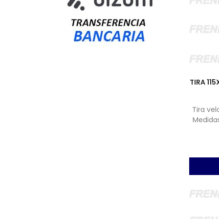
TIRA 11
Tira ve
Medidas
(No