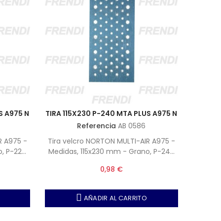
S A975 N
TIRA 115X230 P-240 MTA PLUS A975 N
Referencia
AB 0586
R A975 -
Tira velcro NORTON MULTI-AIR A975 -
o, P-220
Medidas, 115x230 mm - Grano, P-240
 50)
(Nota, Unidades por caja 50)
0,98 €
AÑADIR AL CARRITO