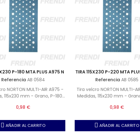
5X230 P-180 MTA PLUS A975 N
TIRA 115X230 P-220 MTA PLU
Referencia
AB 0584
Referencia
AB 0585
lcro NORTON MULTI-AIR A975 -
Tira velcro NORTON MULTI-AI
s, 115x230 mm - Grano, P-180
Medidas, 115x230 mm - Gran
ta, Unidades por caja 50)
(Nota, Unidades por caja
0,98 €
0,98 €
AÑADIR AL CARRITO
AÑADIR AL CARRITO