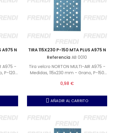
S A975 N
TIRA 115X230 P-150 MTA PLUS A975 N
Referencia
AB 0010
R A975 -
Tira velcro NORTON MULTI-AIR A975 -
, P-120
Medidas, 115x230 mm - Grano, P-150
 50)
(Nota, Unidades por caja 50)
0,98 €
AÑADIR AL CARRITO