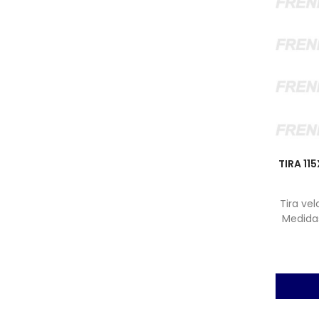
TIRA 11
Tira ve
Medida
(No