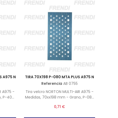
S A975 N
TIRA 70X198 P-080 MTA PLUS A975 N
Referencia
AB 0755
R A975 -
Tira velcro NORTON MULTI-AIR A975 -
o, P-400
Medidas, 70xx198 mm - Grano, P-080
 50)
(Nota, Unidades por caja 50)
0,71 €