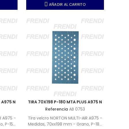
AÑADIR AL CARRITO
 A975 N
TIRA 70X198 P-180 MTA PLUS A975 N
Referencia
AB 0753
R A975 -
Tira velcro NORTON MULTI-AIR A975 -
o, P-150
Medidas, 70xx198 mm - Grano, P-180